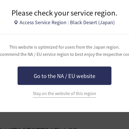
10,000 Acoin
+30,000 Aco
Please check your service region.
Access Service Region : Black Desert (Japan)
This website is optimized for users from the Japan region.
commend the NA / EU service region to best enjoy the respective co
10,000
円
30,000
円
Go to the NA / EU website
チャージする
チャージする
Stay on the website of this region