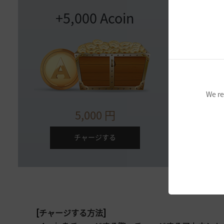
+5,000 Acoin
+
We re
5,000
円
チャージする
[
]
チャージする方法